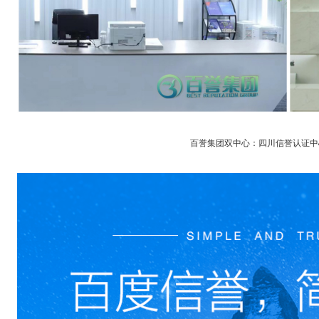
百誉集团双中心：四川信誉认证中