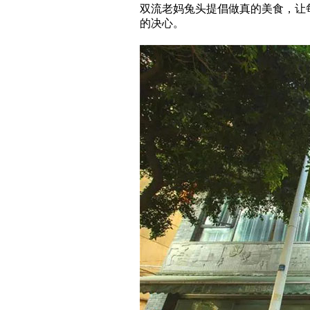
双流老妈兔头提倡做真的美食，让
的决心。