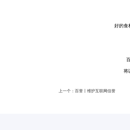
好的食
将
上一个：
百誉丨维护互联网信誉