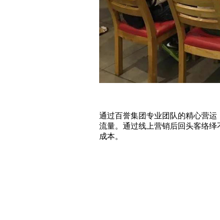
通过百誉集团专业团队的精心营运，
流量。通过线上营销后回头客络绎
成本。