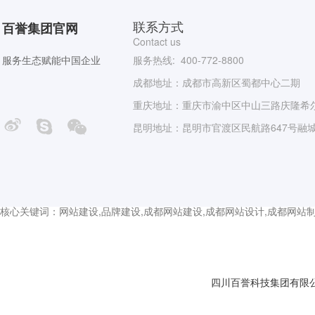
联系方式
百誉集团官网
Contact us
服务生态赋能中国企业
服务热线: 400-772-8800
成都地址：成都市高新区蜀都中心二期
重庆地址：重庆市渝中区中山三路庆隆希尔
昆明地址：昆明市官渡区民航路647号融城金
核心关键词：网站建设,品牌建设,成都网站建设,成都网站设计,成都网站
四川百誉科技集团有限