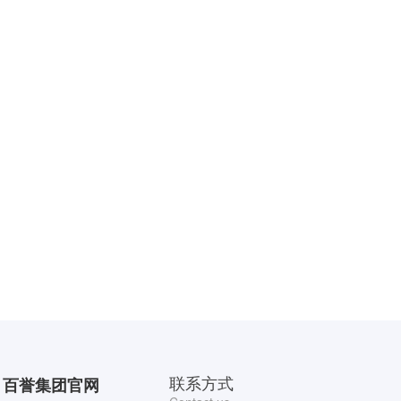
联系方式
百誉集团官网