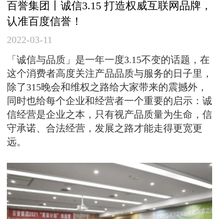
百誉集团丨诚信3.15 打造权威互联网品牌，
认准百度信誉！
2022-03-11
「诚信与品质」是一年一度3.15不变的话题，在
这个消费者高度关注产品品质与服务的日子里，
除了315晚会和维权之路给大家带来的震撼外，
同时也给每个企业和经营者一个重要的启示：诚
信经营是企业之本，只有视产品质量为生命，信
守承诺、合法经营，发展之路才能走得更宽更
远。