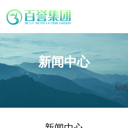
新闻中心
知识
新闻中心