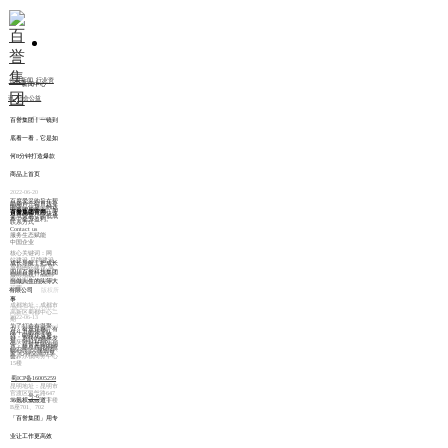
新闻中心
公司新闻
行业资
新闻中心
讯
社会公益
News Center
百誉集团丨一镜到
底看一看，它是如
何8分钟打造爆款
商品上首页
2022-06-20
百度爱采购旨在帮
助用户一站直达全
网商品信息，触达
海量优质商家。加
百誉集团官网
速商品曝光，快速
促成交易，降低成
本，提升盈利。
联系方式
Contact us
服务生态赋能
中国企业
核心关键词：网
站建设,品牌建设,
成长导航丨把成长
成都网站建设,成
四川百誉科技集团
都网站设计,成都
服务热线: 400
网站制作,微信代
当做人生的头等大
990 8788
运营
有限公司
版权所
事
成都地址：成都市
有 ©️️️️ 2021-2022
高新区蜀都中心二
2022-06-13
期
为了打造有凝聚
All rights reserved
力、有责任感、有
战斗力的领导队
伍，助推企业更
好、更快的健康发
展，5月11日下
重庆地址：重庆市
午，百誉集团的胡
总、陈总在昆明组
渝中区中山三路庆
织召开了“昆明百
誉”心得交流分享
会。
隆希尔顿商务中心
15楼
蜀ICP备16005259
昆明地址：昆明市
官渡区民航路647
号-6
36氪权威报道丨
号融城金阶写字楼
B座701、702
「百誉集团」用专
业让工作更高效